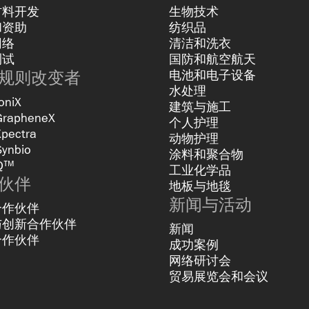
材料开发
生物技术
和资助
纺织品
网络
清洁和洗衣
测试
国防和航空航天
规则改变者
电池和电子设备
水处理
oniX
建筑与施工
GrapheneX
个人护理
Xpectra
动物护理
Synbio
涂料和聚合物
Q™
工业化学品
伙伴
地板与地毯
新闻与活动
合作伙伴
与创新合作伙伴
新闻
合作伙伴
成功案例
网络研讨会
贸易展览会和会议