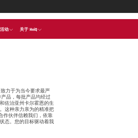
活动
关于 HeiQ
，致力于为当今要求最严
学产品，每批产品均经过
和佐治亚州卡尔霍恩的生
。这种亲力亲为的精准把
家合作伙伴信赖我们，依靠
状态。您的目标驱动着我