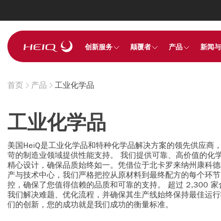
Skip to
main
content
HeiQ
创新服务
颠覆者
产品
新闻与
首页
产品
工业化学品
Breadcrumb
工业化学品
美国HeiQ是工业化学品和特种化学品解决方案的领先供应商
苛的制造业领域提供性能支持。 我们提供可靠、高价值的化
精心设计，确保品质始终如一。凭借位于北卡罗来纳州康科德
产与技术中心，我们严格把控从原材料到最终配方的每个环节
控，确保了您值得信赖的品质和可靠的支持。 超过 2,300 
我们解决难题、优化流程，并确保其生产线始终保持最佳运行
们的创新，您的成功就是我们成功的衡量标准。