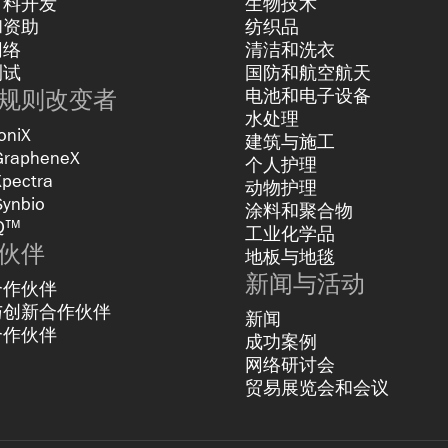
材料开发
生物技术
和资助
纺织品
网络
清洁和洗衣
测试
国防和航空航天
规则改变者
电池和电子设备
水处理
oniX
建筑与施工
GrapheneX
个人护理
Xpectra
动物护理
Synbio
涂料和聚合物
Q™
工业化学品
伙伴
地板与地毯
新闻与活动
合作伙伴
与创新合作伙伴
新闻
合作伙伴
成功案例
网络研讨会
贸易展览会和会议