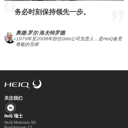
务必时刻保持领先一步。
奥德·罗尔·洛夫特罗德
1979年至2008年担任Odlo公司负责人，是HeiQ备受
尊敬的导师
HeiQ
关注我们
LinkedIn
HeiQ 瑞士
HeiQ Materials AG
Ruetistrasse 12