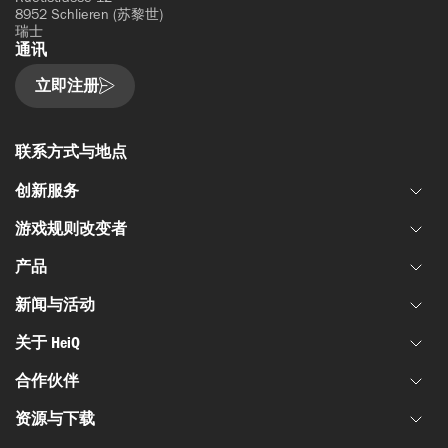
8952 Schlieren (苏黎世)
瑞士
通讯
立即注册
联系方式与地点
创新服务
游戏规则改变者
联合材料开发
产品
资金和资助
HeiQ IoniX
创新网络
新闻与活动
HeiQ GrapheneX
生物技术
材料测试
HeiQ Xpectra
关于 HeiQ
电池和电子设备
新闻
HeiQ Synbio
国防和航空航天
合作伙伴
成功案例
我们是谁
AeoniQ
纺织品
网络研讨会
资源与下载
我们的故事
行业合作伙伴