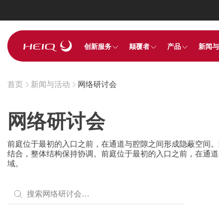
Skip to
main
content
HeiQ
创新服务
颠覆者
产品
新闻与
首页
新闻与活动
网络研讨会
Breadcrumb
网络研讨会
前庭位于最初的入口之前，在通道与腔隙之间形成隐蔽空间。
结合，整体结构保持协调。前庭位于最初的入口之前，在通道
域。